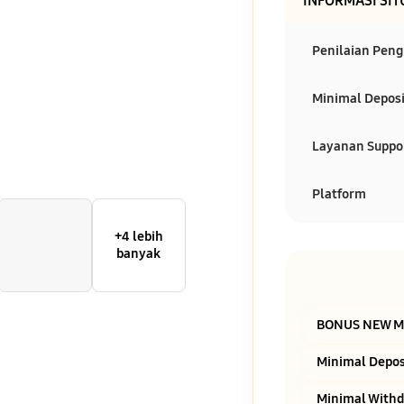
INFORMASI SI
Penilaian Pen
Minimal Deposi
Layanan Suppo
Platform
+4 lebih
banyak
BONUS NEW M
Minimal Depos
Minimal Withd