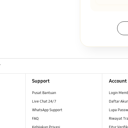
T
Support
Account
Pusat Bantuan
Login Mem
Live Chat 24/7
Daftar Aku
WhatsApp Support
Lupa Passw
FAQ
Riwayat Tr
Kebijakan Privasi
Fitur Verifi