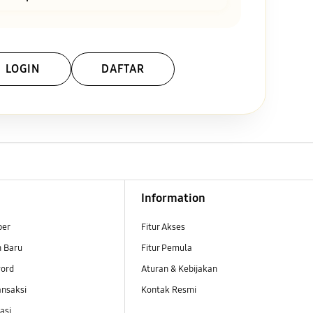
LOGIN
DAFTAR
Information
ber
Fitur Akses
n Baru
Fitur Pemula
ord
Aturan & Kebijakan
ansaksi
Kontak Resmi
kasi